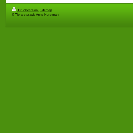
Druckversion
|
Sitemap
© Tierarztpraxis Anne Horstmann