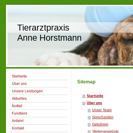
Tierarztpraxis
Anne Horstmann
Startseite
Sitemap
Über uns
Unsere Leistungen
Startseite
Aktuelles
Über uns
Notfall
Unser Team
Fundtiere
Sprechzeiten
Anfahrt
Gebühren
Kontakt
Stellenangebote