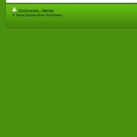
Druckversion
|
Sitemap
© Tierarztpraxis Anne Horstmann